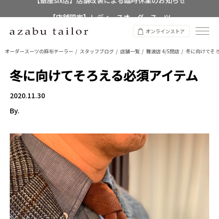
【店舗限定】レディースオーダースーツ
8/12~8/16 夏季休業のお知らせ
オンラインストア
オーダースーツの麻布テーラー
スタッフブログ
店舗一覧
難波店 4/5閉店
冬に向けてそ
冬に向けてそろえる必須アイテム
2020.11.30
By.