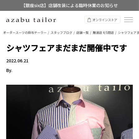
【銀座six店】店舗改装による臨時休業のお知らせ
【店舗限定】レディースオーダースーツ
オンラインストア
8/12~8/16 夏季休業のお知らせ
オーダースーツの麻布テーラー
スタッフブログ
店舗一覧
難波店 4/5閉店
シャツフェア
シャツフェアまだまだ開催中です
2022.06.21
By.