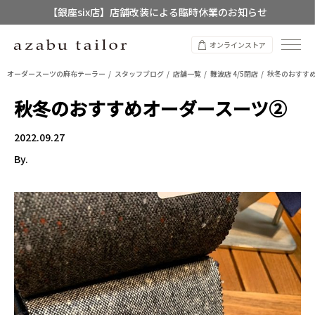
【銀座six店】店舗改装による臨時休業のお知らせ
【店舗限定】レディースオーダースーツ
オンラインストア
8/12~8/16 夏季休業のお知らせ
オーダースーツの麻布テーラー
スタッフブログ
店舗一覧
難波店 4/5閉店
秋冬のおすす
秋冬のおすすめオーダースーツ②
2022.09.27
By.