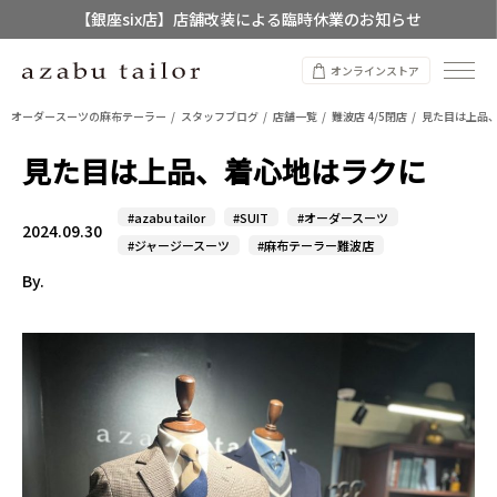
【銀座six店】店舗改装による臨時休業のお知らせ
【店舗限定】レディースオーダースーツ
オンラインストア
8/12~8/16 夏季休業のお知らせ
オーダースーツの麻布テーラー
スタッフブログ
店舗一覧
難波店 4/5閉店
見た目は上品
見た目は上品、着心地はラクに
#azabu tailor
#SUIT
#オーダースーツ
2024.09.30
#ジャージースーツ
#麻布テーラー難波店
By.