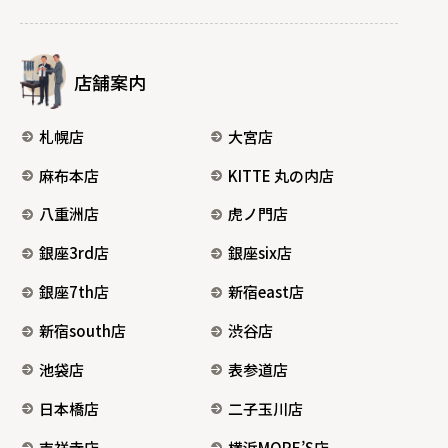
店舗案内
札幌店
大宮店
麻布本店
KITTE 丸の内店
八重洲店
虎ノ門店
銀座3rd店
銀座six店
銀座7th店
新宿east店
新宿south店
渋谷店
池袋店
表参道店
日本橋店
二子玉川店
吉祥寺店
横浜MORE’S店