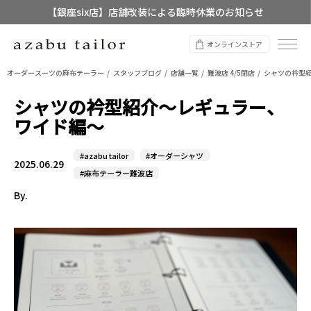
【銀座six店】店舗改装による臨時休業のお知らせ
【店舗限定】レディースオーダースーツ
オンラインストア
8/12~8/16 夏季休業のお知らせ
オーダースーツの麻布テーラー
スタッフブログ
店舗一覧
難波店 4/5閉店
シャツの衿型
シャツの衿型紹介～レギュラー、
ワイド編～
#azabu tailor
#オーダーシャツ
2025.06.29
#麻布テーラー難波店
By.