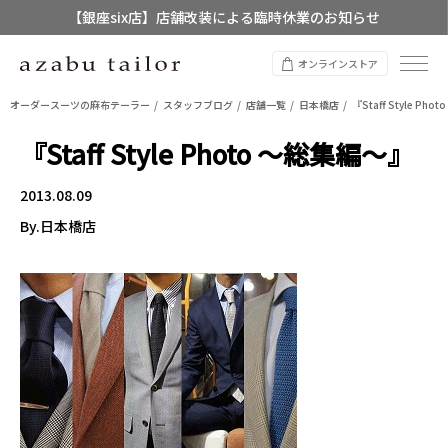
【銀座six店】店舗改装による臨時休業のお知らせ
【店舗限定】レディースオーダースーツ
オンラインストア
8/12~8/16 夏季休業のお知らせ
オーダースーツの麻布テーラー
スタッフブログ
店舗一覧
日本橋店
『Staff Style Ph
『Staff Style Photo ～総集編～』
2013.08.09
By.日本橋店