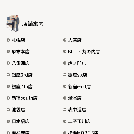
店舗案内
札幌店
大宮店
麻布本店
KITTE 丸の内店
八重洲店
虎ノ門店
銀座3rd店
銀座six店
銀座7th店
新宿east店
新宿south店
渋谷店
池袋店
表参道店
日本橋店
二子玉川店
吉祥寺店
横浜MORE’S店