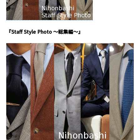
『Staff Style Photo ～総集編～』