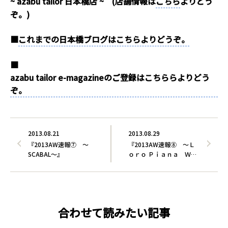
~ azabu tailor 日本橋店 ~ (店舗情報は
こちら
よりどう
ぞ。)
■
これまでの日本橋ブログはこちらよりどうぞ。
■
azabu tailor e-magazineのご登録はこちららよりどう
ぞ。
2013.08.21
2013.08.29
『2013AW速報⑦ ～
『2013AW速報⑧ ～Ｌ
SCABAL～』
ｏｒｏ Ｐｉａｎａ Ｗ…
合わせて読みたい記事