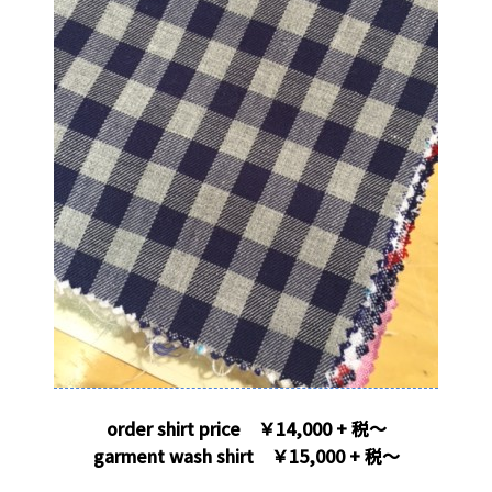
order shirt price ￥14,000 + 税～
garment wash shirt ￥15,000 + 税～