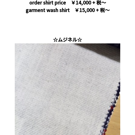
order shirt price ￥14,000 + 税～
garment wash shirt ￥15,000 + 税～
。
☆ムジネル☆