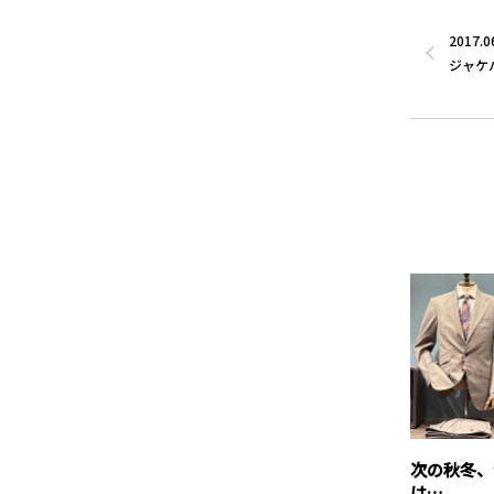
2017.0
ジャケ
次の秋冬、
は….