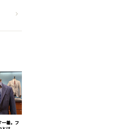
す一着。フ
力とは