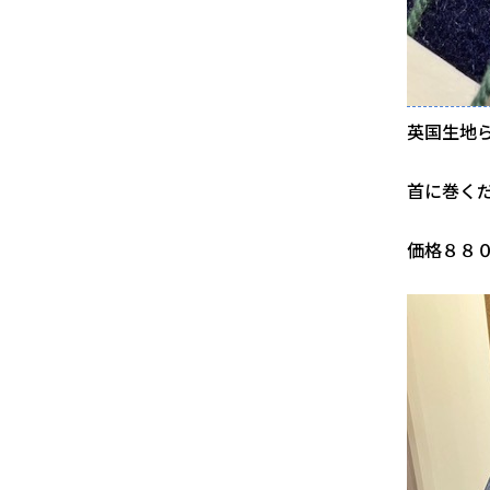
英国生地
首に巻く
価格８８