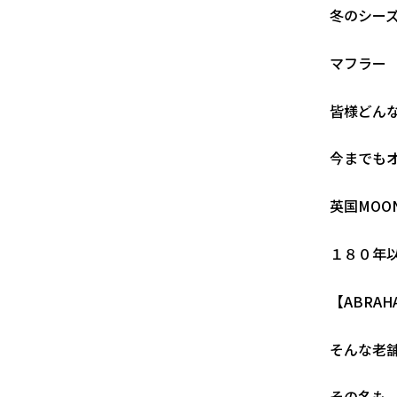
冬のシー
マフラー
皆様どん
今までも
英国MO
１８０年
【ABRA
そんな老
その名