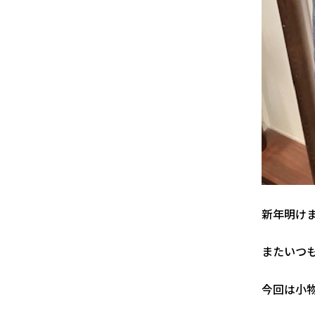
新年明け
またいつ
今回は小