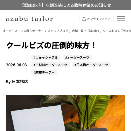
【銀座six店】店舗改装による臨時休業のお知らせ
【店舗限定】レディースオーダースーツ
オンラインストア
8/12~8/16 夏季休業のお知らせ
オーダースーツの麻布テーラー
スタッフブログ
店舗一覧
日本橋店
クールビズの圧倒的
クールビズの圧倒的味方！
#ウォッシャブル
#オーダースーツ
2026.06.03
#三越前オーダースーツ
#日本橋オーダースーツ
#麻布テーラー
By.日本橋店