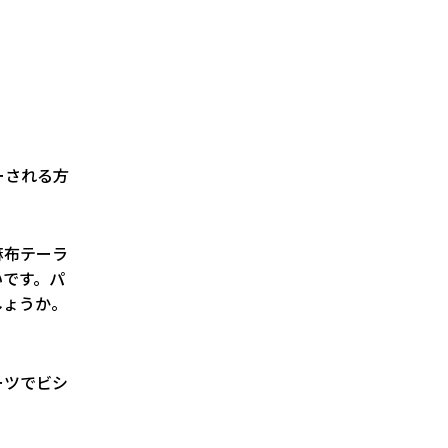
ーされる方
麻布テーラ
いです。パ
しょうか。
ーツでビシ