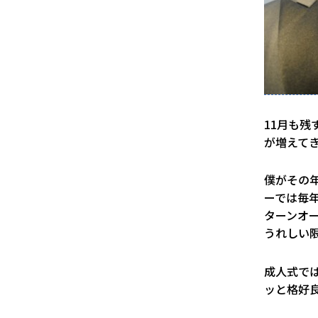
11月も
が増えて
僕がその
ーでは毎
ターンオ
うれしい
成人式で
ッと格好