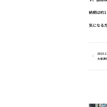
納期は約
気になる
2010.1
大宮通信４