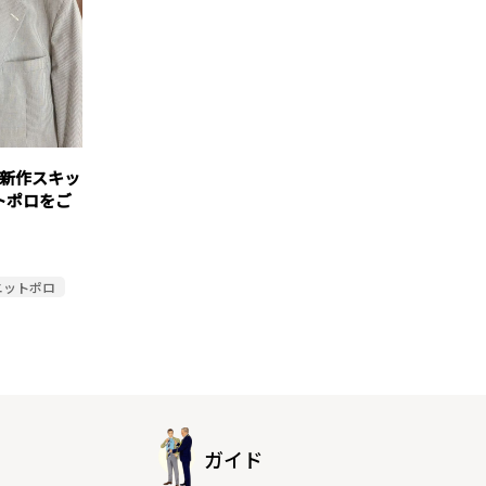
!新作スキッ
トポロをご
ニットポロ
ガイド