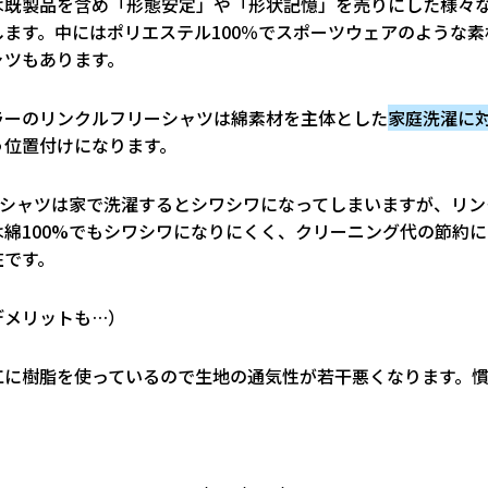
は既製品を含め「形態安定」や「形状記憶」を売りにした様々
します。中にはポリエステル100％でスポーツウェアのような素
ャツもあります。
ラーのリンクルフリーシャツは綿素材を主体とした
家庭洗濯に
う位置付けになります。
％のシャツは家で洗濯するとシワシワになってしまいますが、リ
は綿100%でもシワシワになりにくく、クリーニング代の節約
在です。
デメリットも…）
工に樹脂を使っているので生地の通気性が若干悪くなります。