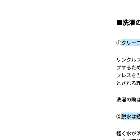
■
洗濯
①
クリー
リンクル
プするた
プレスを
とされる
洗濯の際
②
脱水は
軽く水が