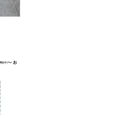
～ お
(税込み)