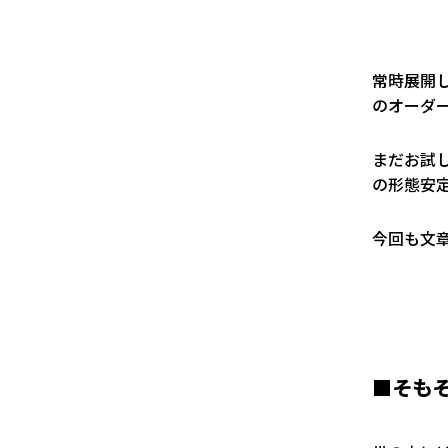
常時展開
のオーダ
まだお試
の形態安
今回も文
■
そも