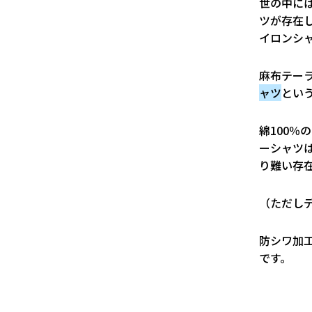
世の中に
ツが存在
イロンシ
麻布テー
ャツ
とい
綿100
ーシャツ
り難い存
（ただし
防シワ加
です。