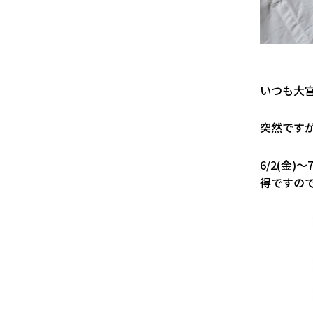
いつも大
突然です
6/2(金)
得ですの