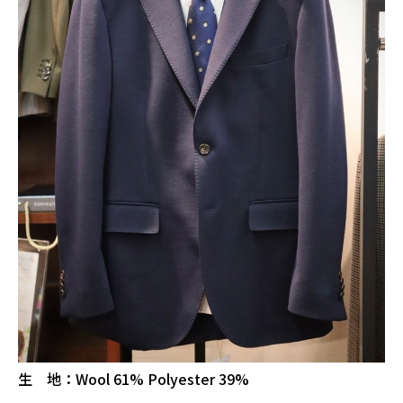
生 地：Wool 61% Polyester 39%