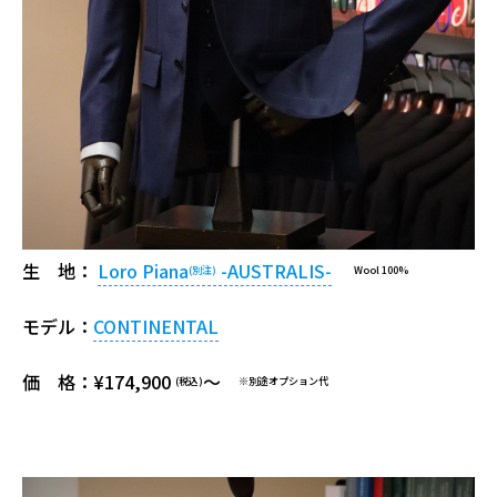
生 地：
Loro Piana
-AUSTRALIS-
(別注)
Wool 100%
モデル：
CONTINENTAL
価 格：¥174,900
～
(税込)
※別途オプション代