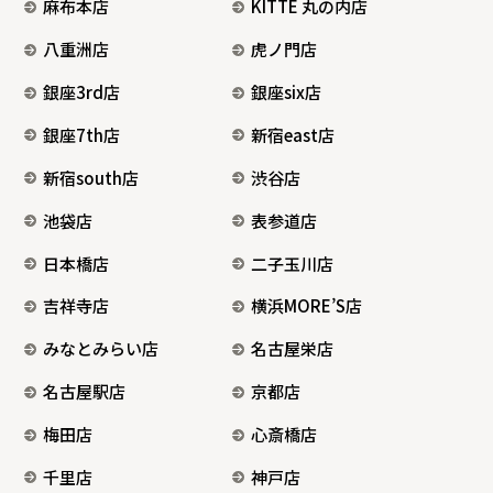
麻布本店
KITTE 丸の内店
八重洲店
虎ノ門店
銀座3rd店
銀座six店
銀座7th店
新宿east店
新宿south店
渋谷店
池袋店
表参道店
日本橋店
二子玉川店
吉祥寺店
横浜MORE’S店
みなとみらい店
名古屋栄店
名古屋駅店
京都店
梅田店
心斎橋店
千里店
神戸店