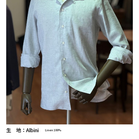
生 地：Albini
Linen 100%