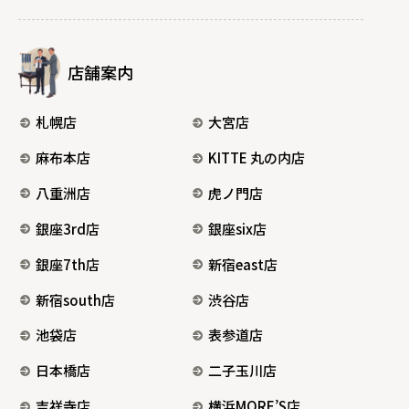
店舗案内
札幌店
大宮店
麻布本店
KITTE 丸の内店
八重洲店
虎ノ門店
銀座3rd店
銀座six店
銀座7th店
新宿east店
新宿south店
渋谷店
池袋店
表参道店
日本橋店
二子玉川店
吉祥寺店
横浜MORE’S店