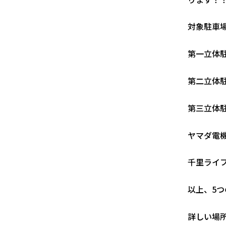
対象駐車
第一立体
第二立体
第三立体
ヤマダ電
千里ライ
以上、5
詳しい場