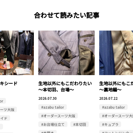
合わせて読みたい記事
キシード
生地以外にもこだわりたい
生地以外にもこ
～本切羽、台場～
～裏地編～
2026.07.30
2026.07.22
or
#azabu tailor
#azabu tailor
スーツ大阪
#オーダースーツ大阪
#オーダースーツ大
メイド
#お台場仕立て
#本切羽
#キュプラ
ド
#本開き
#コットンリンター