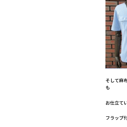
そして麻
も
お仕立て
フラップ