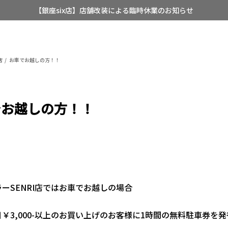
【銀座six店】店舗改装による臨時休業のお知らせ
【店舗限定】レディースオーダースーツ
8/12~8/16 夏季休業のお知らせ
店
お車でお越しの方！！
でお越しの方！！
ーSENRI店ではお車でお越しの場合
￥3,000-以上のお買い上げのお客様に1時間の無料駐車券を
！