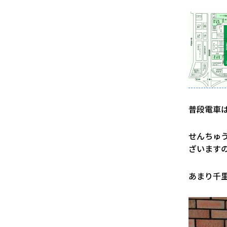
普段電車は
せんちゅ
ざいます
あまり千