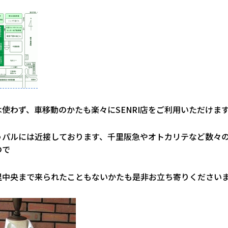
使わず、車移動のかたも楽々にSENRI店をご利用いただけま
うパルには近接しております、千里阪急やオトカリテなど数々
ので
里中央まで来られたこともないかたも是非お立ち寄りください