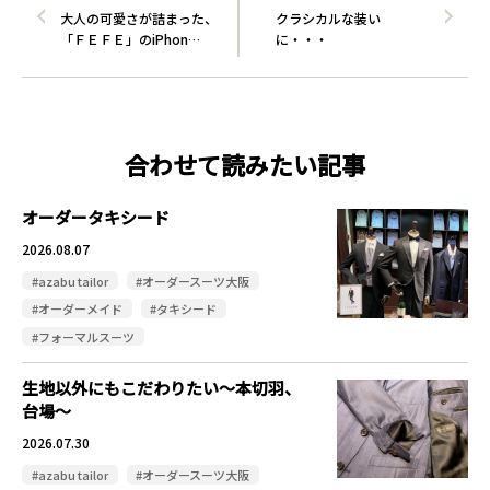
大人の可愛さが詰まった、
クラシカルな装い
「ＦＥＦＥ」のiPhon…
に・・・
合わせて読みたい記事
オーダータキシード
2026.08.07
#azabu tailor
#オーダースーツ大阪
#オーダーメイド
#タキシード
#フォーマルスーツ
生地以外にもこだわりたい～本切羽、
台場～
2026.07.30
#azabu tailor
#オーダースーツ大阪