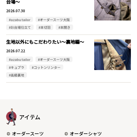
台場～
2026.07.30
#azabu tailor
#オーダースーツ大阪
#お台場仕立て
#本切羽
#本開き
生地以外にもこだわりたい～裏地編～
2026.07.22
#azabu tailor
#オーダースーツ大阪
#キュプラ
#コットンリンター
#高級裏地
アイテム
オーダースーツ
オーダーシャツ