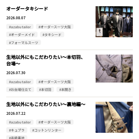
オーダータキシード
2026.08.07
#azabu tailor
#オーダースーツ大阪
#オーダーメイド
#タキシード
#フォーマルスーツ
生地以外にもこだわりたい～本切羽、
台場～
2026.07.30
#azabu tailor
#オーダースーツ大阪
#お台場仕立て
#本切羽
#本開き
生地以外にもこだわりたい～裏地編～
2026.07.22
#azabu tailor
#オーダースーツ大阪
#キュプラ
#コットンリンター
#高級裏地