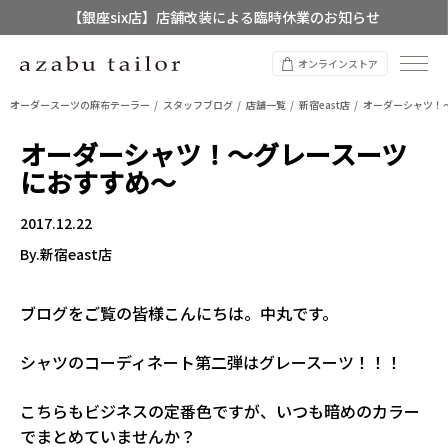
【銀座six店】店舗改装による臨時休業のお知らせ
【店舗限定】レディースオーダースーツ
オンラインストア
8/12~8/16 夏季休業のお知らせ
オーダースーツの麻布テーラー
スタッフブログ
店舗一覧
新宿east店
オーダーシャツ！
オーダーシャツ！～グレースーツ
におすすめ～
2017.12.22
By.新宿east店
ブログをご覧の皆様こんにちは。中丸です。
シャツのコーディネート第二弾はグレースーツ！！！
こちらもビジネスの定番色ですが、いつも暗めのカラー
でまとめていませんか？