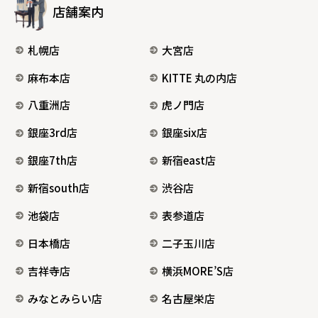
店舗案内
札幌店
大宮店
麻布本店
KITTE 丸の内店
八重洲店
虎ノ門店
銀座3rd店
銀座six店
銀座7th店
新宿east店
新宿south店
渋谷店
池袋店
表参道店
日本橋店
二子玉川店
吉祥寺店
横浜MORE’S店
みなとみらい店
名古屋栄店