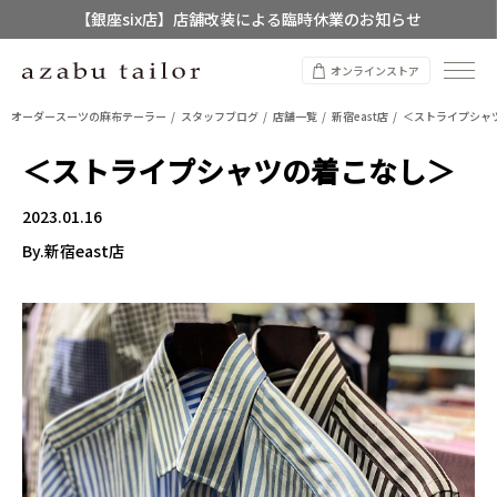
【銀座six店】店舗改装による臨時休業のお知らせ
【店舗限定】レディースオーダースーツ
オンラインストア
8/12~8/16 夏季休業のお知らせ
オーダースーツの麻布テーラー
スタッフブログ
店舗一覧
新宿east店
＜ストライプシャ
＜ストライプシャツの着こなし＞
2023.01.16
By.新宿east店