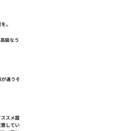
羅を。
は高級なう
味が違うそ
オススメ露
位置してい