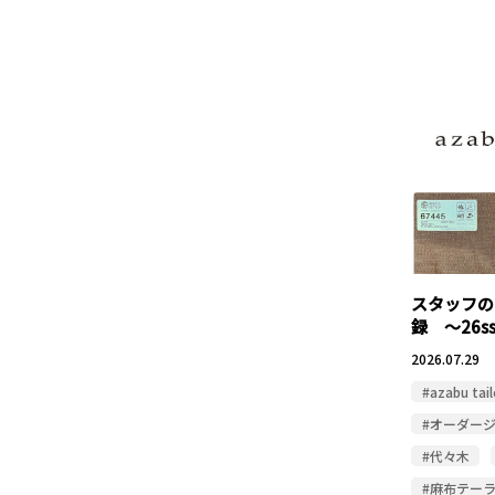
スタッフの
録 〜26s
2026.07.29
#azabu tail
#オーダー
#代々木
#麻布テー