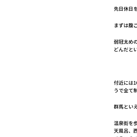
先日休日
まずは腹
弱冠太め
どんだと
付近には
うで全て
群馬とい
温泉街を
天風呂、