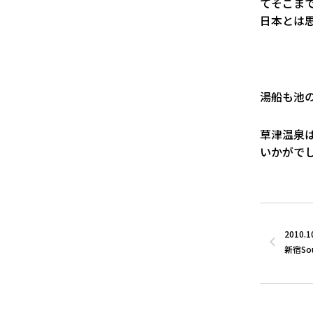
てそこま
日本とは
湯船も池
草津温泉
いかがで
2010.1
新宿So