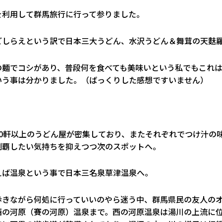
を利用して群馬旅行に行って参りました。
ごしらえという訳で日本三大うどん、水沢うどん＆舞茸の天麩
の麺でコシがあり、普段何を食べても美味いという私でもこれ
いう事は分かりました。（ばっくりした感想ですいません）
10軒以上のうどん屋が密集しており、またそれぞれでつけ汁の
制覇したい気持ちを抑えつつ次のスポットへ。
えば温泉という事で日本三名泉草津温泉へ。
歩きながら何処に行っていいのやら迷う中、群馬県民の友人の
西の河原（賽の河原）温泉まで。西の河原温泉は湯川の上流に