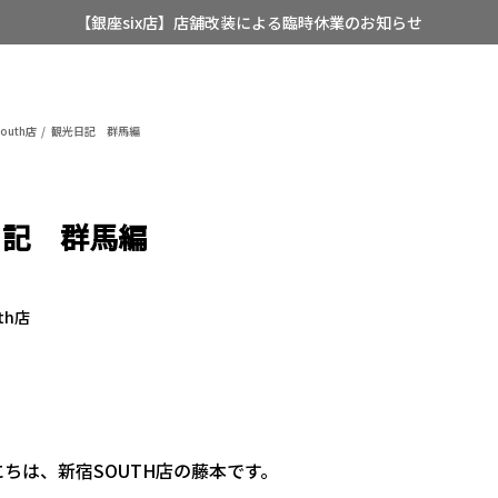
【銀座six店】店舗改装による臨時休業のお知らせ
【店舗限定】レディースオーダースーツ
8/12~8/16 夏季休業のお知らせ
outh店
観光日記 群馬編
日記 群馬編
th店
ちは、新宿SOUTH店の藤本です。