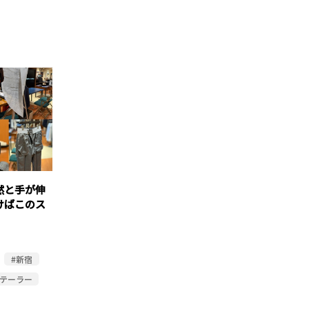
然と手が伸
けばこのス
#新宿
布テーラー