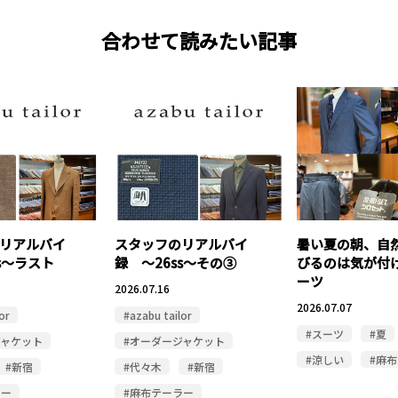
合わせて読みたい記事
リアルバイ
スタッフのリアルバイ
暑い夏の朝、自
s〜ラスト
録 〜26ss〜その③
びるのは気が付
ーツ
2026.07.16
2026.07.07
or
#azabu tailor
#スーツ
#夏
ジャケット
#オーダージャケット
#涼しい
#麻
#新宿
#代々木
#新宿
ラー
#麻布テーラー