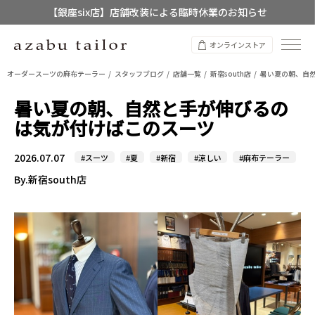
【店舗限定】レディースオーダースーツ
8/12~8/16 夏季休業のお知らせ
オンラインストア
オーダースーツの麻布テーラー
スタッフブログ
店舗一覧
新宿south店
暑い夏の朝、自
暑い夏の朝、自然と手が伸びるの
は気が付けばこのスーツ
2026.07.07
#スーツ
#夏
#新宿
#涼しい
#麻布テーラー
By.新宿south店