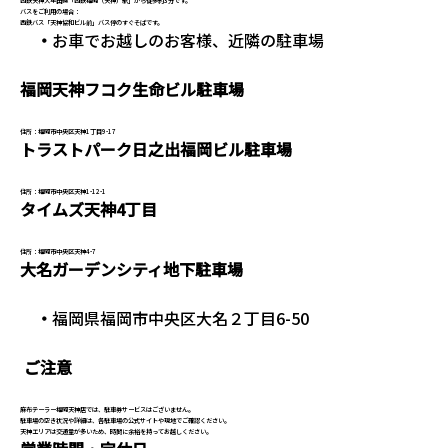
西鉄天神大牟田線「西鉄福岡（天神）駅」から徒歩約3分です。
バスをご利用の場合：
西鉄バス「天神協和ビル前」バス停のすぐそばです。
・
お車でお越しのお客様、近隣の駐車場
福岡天神フコク生命ビル駐車場
住所：福岡市中央区天神1丁目9-17
トラストパーク日之出福岡ビル駐車場
住所：福岡市中央区天神1-12-1
タイムズ天神4丁目
住所：福岡市中央区天神4-7
大名ガーデンシティ地下駐車場
・
福岡県福岡市中央区大名２丁目6-50
ご注意
麻布テーラー福岡天神店では、駐車券サービスはございません。
駐車場の空き状況や詳細は、各駐車場の公式サイトや現地でご確認ください。
天神エリアは交通量が多いため、時間に余裕を持ってお越しください。