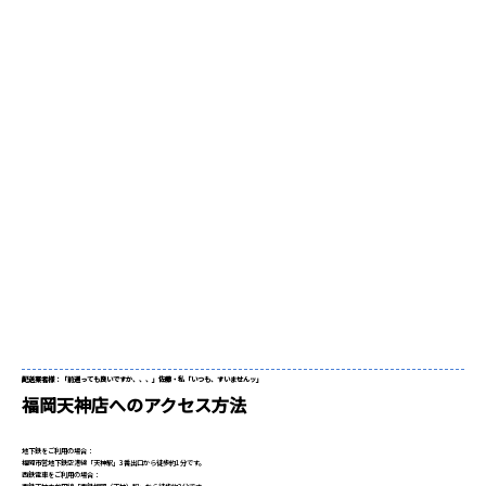
配送業者様：「前通っても良いですか、、、」佐藤・私「いつも、すいませんッ」
福岡天神店へのアクセス方法
地下鉄をご利用の場合：
福岡市営地下鉄空港線「天神駅」3番出口から徒歩約1分です。
西鉄電車をご利用の場合：