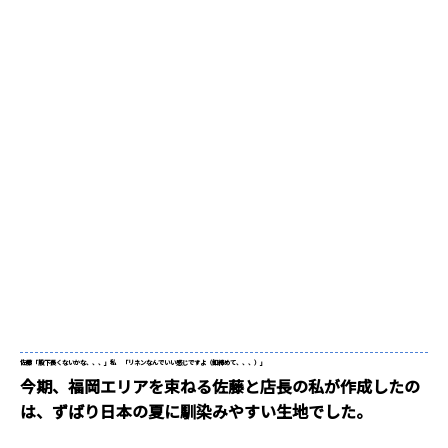
佐藤「股下長くないかな、、、」
私 「リネンなんでいい感じですよ（釦締めて、、、）」
今期、福岡エリアを束ねる佐藤と店長の私が作成したの
は、ずばり日本の夏に馴染みやすい生地でした。