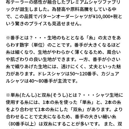
布テーラーの感性が融合したプレミアムシャツファブリ
ックが誕生しました。為替高や原料高騰をしている中
で、この品質でパターンオーダーシャツが¥10,000+税と
いう驚きのプライスも見逃せません。
※番手とは？・・・生地のもととなる「糸」の太さをあ
らわす数字（単位）のことです。番手が大きくなるほど
糸は細くなり、生地がやわらかく薄くなるため、風合い
や肌ざわりの良い生地ができます。一方、番手が小さい
糸で織りあげた生地には、透けにくく、丈夫といった魅
力があります。ドレスシャツは50～120番手、カジュア
ルシャツは40～80番手が主流です。
※単糸(たんし)と双糸(そうし)とは？・・・シャツ生地に
使用する糸には、1本の糸を使った「単糸」と、2本の糸
をより合わせて1本の糸にした「双糸」があります。より
合わせることで丈夫になるため、番手の大きい細い糸
（80番手以上）は双糸にすることが多いです。 また、双