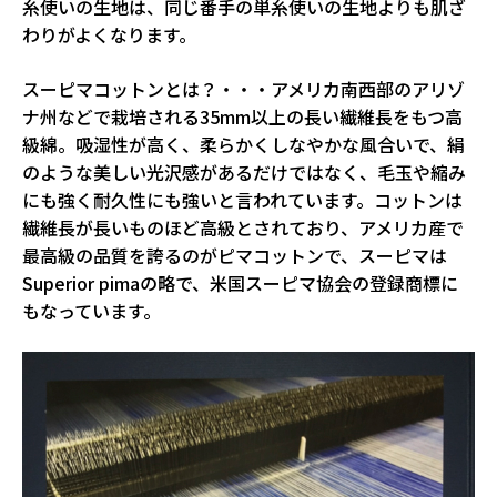
糸使いの生地は、同じ番手の単糸使いの生地よりも肌ざ
わりがよくなります。
スーピマコットンとは？・・・アメリカ南西部のアリゾ
ナ州などで栽培される35mm以上の長い繊維長をもつ高
級綿。吸湿性が高く、柔らかくしなやかな風合いで、絹
のような美しい光沢感があるだけではなく、毛玉や縮み
にも強く耐久性にも強いと言われています。コットンは
繊維長が長いものほど高級とされており、アメリカ産で
最高級の品質を誇るのがピマコットンで、スーピマは
Superior pimaの略で、米国スーピマ協会の登録商標に
もなっています。