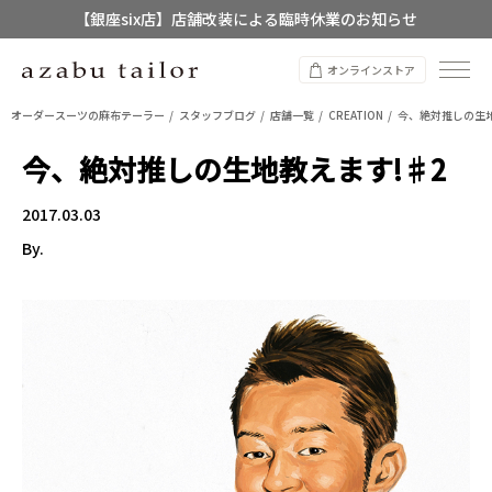
【銀座six店】店舗改装による臨時休業のお知らせ
【店舗限定】レディースオーダースーツ
オンラインストア
8/12~8/16 夏季休業のお知らせ
オーダースーツの麻布テーラー
スタッフブログ
店舗一覧
CREATION
今、絶対推しの生地
今、絶対推しの生地教えます!♯2
2017.03.03
By.