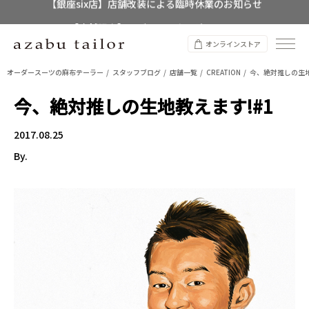
【店舗限定】レディースオーダースーツ
8/12~8/16 夏季休業のお知らせ
オンラインストア
オーダースーツの麻布テーラー
スタッフブログ
店舗一覧
CREATION
今、絶対推しの生地
今、絶対推しの生地教えます!#1
2017.08.25
By.