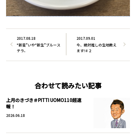
2017.08.18
2017.09.01
“新星”いや“新生”ブルース
今、絶対推しの生地教え
テラ。
ます!♯２
合わせて読みたい記事
上月のきづき＃PITTI UOMO110超速
報！
2026.06.18