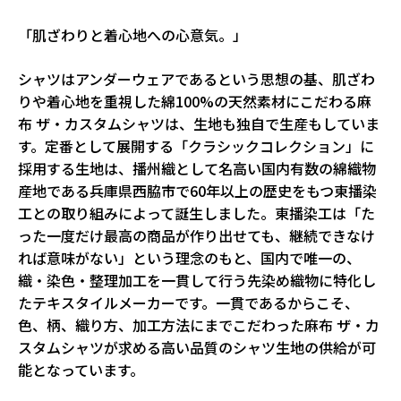
「肌ざわりと着心地への心意気。」
シャツはアンダーウェアであるという思想の基、肌ざわ
りや着心地を重視した綿100%の天然素材にこだわる麻
布 ザ・カスタムシャツは、生地も独自で生産もしていま
す。定番として展開する「クラシックコレクション」に
採用する生地は、播州織として名高い国内有数の綿織物
産地である兵庫県西脇市で60年以上の歴史をもつ東播染
工との取り組みによって誕生しました。東播染工は「た
った一度だけ最高の商品が作り出せても、継続できなけ
れば意味がない」という理念のもと、国内で唯一の、
織・染色・整理加工を一貫して行う先染め織物に特化し
たテキスタイルメーカーです。一貫であるからこそ、
色、柄、織り方、加工方法にまでこだわった麻布 ザ・カ
スタムシャツが求める高い品質のシャツ生地の供給が可
能となっています。