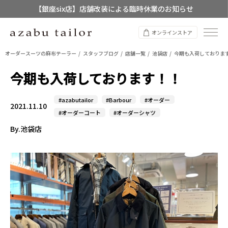
【銀座six店】店舗改装による臨時休業のお知らせ
【店舗限定】レディースオーダースーツ
オンラインストア
8/12~8/16 夏季休業のお知らせ
オーダースーツの麻布テーラー
スタッフブログ
店舗一覧
池袋店
今期も入荷しておりま
今期も入荷しております！！
#azabutailor
#Barbour
#オーダー
2021.11.10
#オーダーコート
#オーダーシャツ
By.池袋店