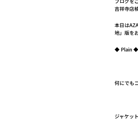
ブログを
吉祥寺店
本日はAZ
地」版を
◆ Plain 
何にでも
ジャケッ