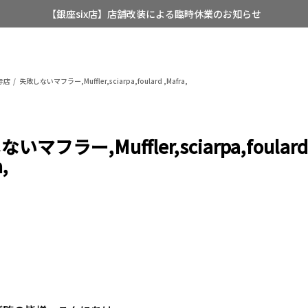
【銀座six店】店舗改装による臨時休業のお知らせ
【店舗限定】レディースオーダースーツ
8/12~8/16 夏季休業のお知らせ
寺店
失敗しないマフラー,Muffler,sciarpa,foulard ,Mafra,
いマフラー,Muffler,sciarpa,foulard
,