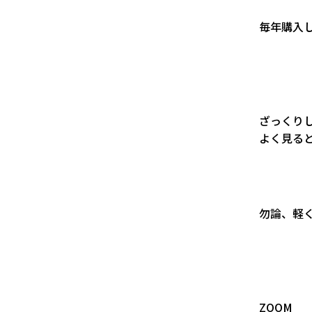
毎年購入
ざっくり
よく見る
勿論、軽
ZOOM