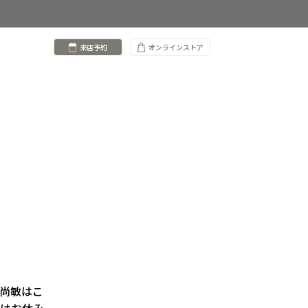
来店予約
オンラインストア
下尚敏はこ
日はお休み