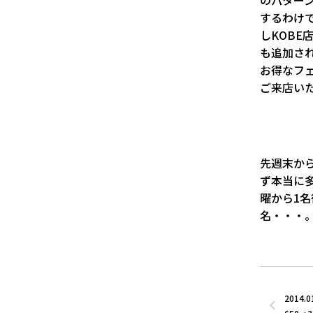
するわけ
しKOB
も追加さ
お得なフ
ご来店い
先週末から
ず本当に
曜から1
名・・・。
2014.0