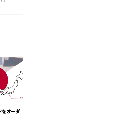
 ①
ツをオーダ