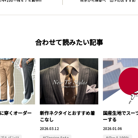
374+100＝残４７４着分!!!
秋冬から春夏へ 山下のおすすめ
合わせて読みたい記事
に穿くオーダー
新作ネクタイとおすすめ着
国産生地でスー
こなし
ーする
2026.03.12
2026.01.06
ャブルパンツ
#Classico Seta
#ウール100％