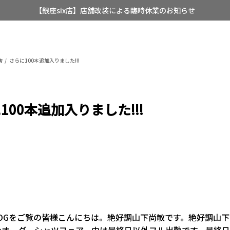
【銀座six店】店舗改装による臨時休業のお知らせ
【店舗限定】レディースオーダースーツ
8/12~8/16 夏季休業のお知らせ
店
さらに100本追加入りました!!!
100本追加入りました!!!
BLOGをご覧の皆様こんにちは。絶好調山下尚敏です。絶好調山
ンオーダーシャツフェアー中は最終日以外フル出勤です。最終