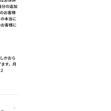
着分の追加
文のお客様
この本当に
のお客様に
名しかおら
げます。月
2