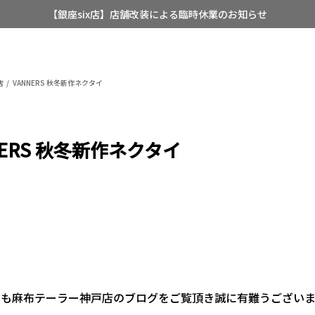
【銀座six店】店舗改装による臨時休業のお知らせ
【店舗限定】レディースオーダースーツ
8/12~8/16 夏季休業のお知らせ
店
VANNERS 秋冬新作ネクタイ
NERS 秋冬新作ネクタイ
つも麻布テーラー神戸店のブログをご覧頂き誠に有難うございま