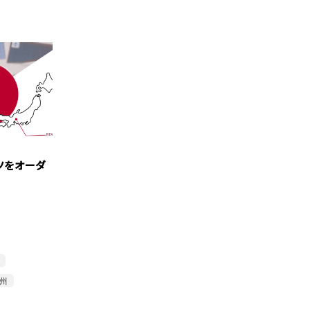
ツをオーダ
尾州