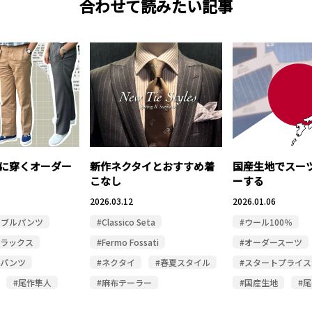
合わせて読みたい記事
に穿くオーダー
新作ネクタイとおすすめ着
国産生地でスー
こなし
ーする
2026.03.12
2026.01.06
ャブルパンツ
#Classico Seta
#ウール100％
スラックス
#Fermo Fossati
#オーダースーツ
ルパンツ
#ネクタイ
#春夏スタイル
#スタートプライス
#尾作隼人
#麻布テーラー
#国産生地
#