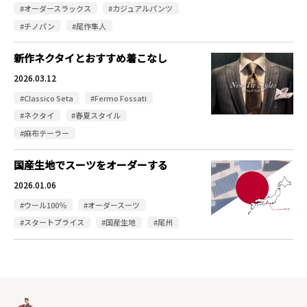
#オーダースラックス
#カジュアルパンツ
#チノパン
#尾作隼人
新作ネクタイとおすすめ着こなし
2026.03.12
#Classico Seta
#Fermo Fossati
#ネクタイ
#春夏スタイル
#麻布テーラー
国産生地でスーツをオーダーする
2026.01.06
#ウール100％
#オーダースーツ
#スタートプライス
#国産生地
#尾州