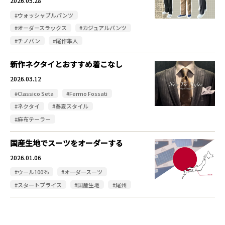
2026.05.28
#ウォッシャブルパンツ
#オーダースラックス
#カジュアルパンツ
#チノパン
#尾作隼人
新作ネクタイとおすすめ着こなし
2026.03.12
#Classico Seta
#Fermo Fossati
#ネクタイ
#春夏スタイル
#麻布テーラー
国産生地でスーツをオーダーする
2026.01.06
#ウール100％
#オーダースーツ
#スタートプライス
#国産生地
#尾州