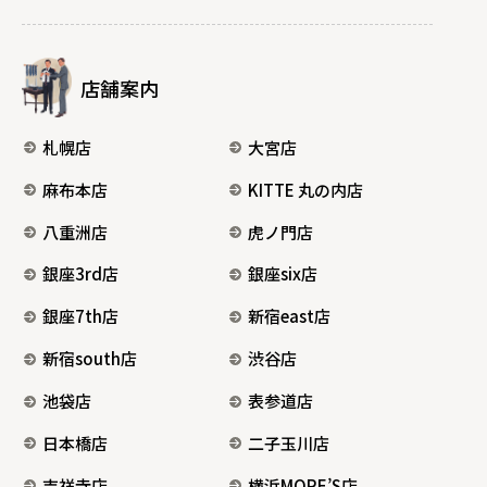
店舗案内
札幌店
大宮店
麻布本店
KITTE 丸の内店
八重洲店
虎ノ門店
銀座3rd店
銀座six店
銀座7th店
新宿east店
新宿south店
渋谷店
池袋店
表参道店
日本橋店
二子玉川店
吉祥寺店
横浜MORE’S店