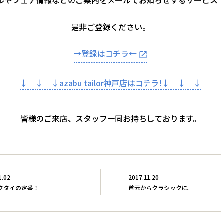
ルやフェア情報などのご案内をメールでお知らせするサービス
是非ご登録ください。
→登録はコチラ←
↓ ↓ ↓azabu tailor神戸店はコチラ!↓ ↓ ↓
皆様のご来店、スタッフ一同お持ちしております。
1.02
2017.11.20
クタイの定番！
首元からクラシックに。