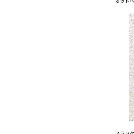
オッド
スラッ