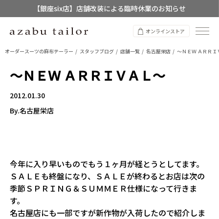
【銀座six店】店舗改装による臨時休業のお知らせ
【店舗限定】レディースオーダースーツ
オンラインストア
8/12~8/16 夏季休業のお知らせ
オーダースーツの麻布テーラー
スタッフブログ
店舗一覧
名古屋栄店
～ＮＥＷ ＡＲＲＩ
～ＮＥＷ ＡＲＲＩＶＡＬ～
2012.01.30
By.名古屋栄店
今年に入り早いものでもう１ヶ月が経とうとしてます。
ＳＡＬＥも終盤になり、ＳＡＬＥが終わるとお店は次の
季節ＳＰＲＩＮＧ＆ＳＵＭＭＥＲ仕様になって行きま
す。
名古屋店にも一部ですが新作物が入荷したので紹介しま