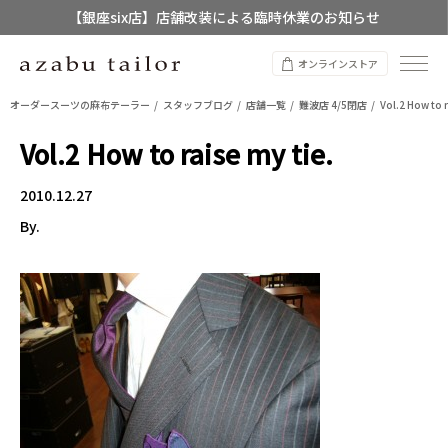
【銀座six店】店舗改装による臨時休業のお知らせ
【店舗限定】レディースオーダースーツ
オンラインストア
8/12~8/16 夏季休業のお知らせ
オーダースーツの麻布テーラー
スタッフブログ
店舗一覧
難波店 4/5閉店
Vol.2 How to r
Vol.2 How to raise my tie.
2010.12.27
By.