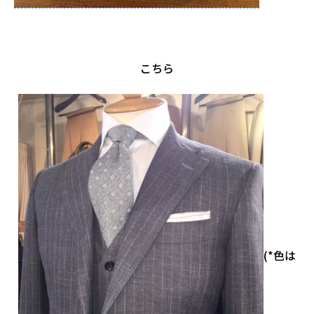
・
こちら
(*色は