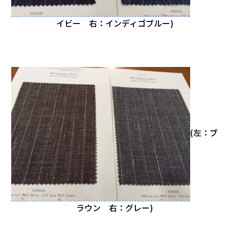
イビー 右：インディゴブルー)
。
(左：ブ
ラウン 右：グレー)