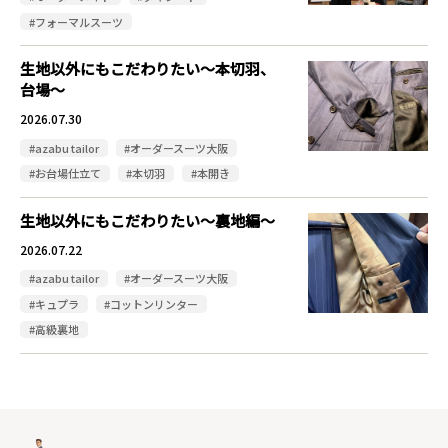
#フォーマルスーツ
生地以外にもこだわりたい～本切羽、
台場～
2026.07.30
#azabu tailor
#オーダースーツ大阪
#お台場仕立て
#本切羽
#本開き
生地以外にもこだわりたい～裏地編～
2026.07.22
#azabu tailor
#オーダースーツ大阪
#キュプラ
#コットンリンター
#高級裏地