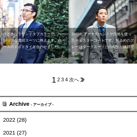
今どきなラウンドタブカラーが、ベー
ロロ·ピアーナのカシミヤ生地を使っ
シックな濃紺スーツに映えます。白ベ
たチェスターコートです。明るめのグ
ースのドットタイを合わせました。
レーはダークスーツとの相性が抜群で
す。
1
2
3
4
次へ
Archive
- アーカイブ -
2022 (28)
2021 (27)