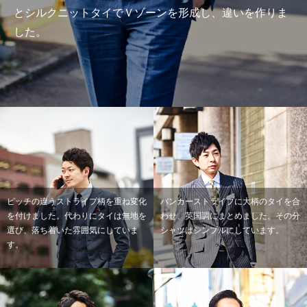
とシルクニットタイでＶゾーンを形成し、違いを作りま
した。
ピッチの違うストライプ柄を重ね変化
バンカーストライプに大柄のタイを合
を付けました。代わりにタイは無地を
わせ、英国調にまとめました。その分
選び、落ち着いた雰囲気にしていま
シャツはシンプルにしています。
す。