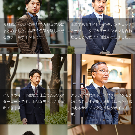
素材感たっぷりの生地でカジュアルに
王道であるネイビーのグレンチェック
まとめました。品良く色気を醸し出せ
スーツに、タブカラーのシャツを合わ
るカラーもポイントです。
せることで程よく個性を出しました。
ハリスツイード生地で仕立てたアルス
クラシックなストライプスーツをモダ
ターコートです。上品な男らしさを演
ンに着こなす好例。適度にゆったり感
出できます。
のあるサイジングと襟型がポイントで
す。