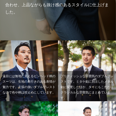
合わせ、上品ながらも抜け感のあるスタイルに仕上げま
した。
遠目には無地に見えるピンヘッド柄の
ブリティッシュな雰囲気のダブルブレ
スーツは、生地の奥行きのある表情が
ストです。ミタケ釦に別注したメタル
魅力です。主張の強いダブルブレスト
釦に変更したほか、タイにもこだわり
なので色や柄は控えめにしています。
クラシカルな雰囲気にまとめていま
す。