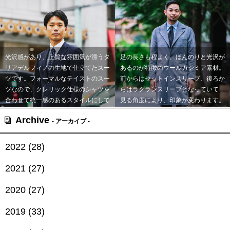
光沢感があり、上質な雰囲気が漂うタ
足の長さも程よく、ほんのりと光沢が
リアデルフィノの生地で仕立てたスー
あるのが特徴のウールカシミア素材。
ツです。フォーマルなテイストのスー
前からはセットインスリーブ、後ろか
ツなので、クレリック仕様のシャツを
らはラグランスリーブとなっていて
合わせて統一感のあるスタイルにして
見る角度により、印象が変わります。
います。
着心地はラグランスリーブと変わら
Archive
- アーカイブ -
ず、 見た目より着心地が楽に感じる
のもワンサイドラグランの特徴です。
2022 (28)
2021 (27)
2020 (27)
2019 (33)