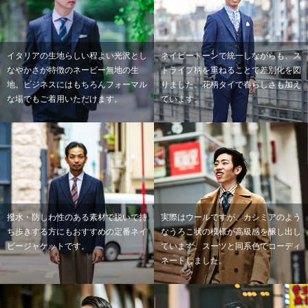
イタリアの生地らしい程よい光沢とし
ネイビートーンで統一しながらも、ス
なやかさが特徴のネービー無地の生
トライプ柄を重ねることで差別化を図
地。ビジネスにはもちろんフォーマル
りました。花柄タイで春らしさも加え
な場でもご着用いただけます。
ています。
撥水・防しわ性のある素材で脱いで持
実際はウールですが、カシミアのよう
ち歩きする方にもおすすめの定番ネイ
なうろこ状の模様が高級感を醸し出し
ビージャケットです。
ています。スーツと同系色でコーディ
ネートしました。