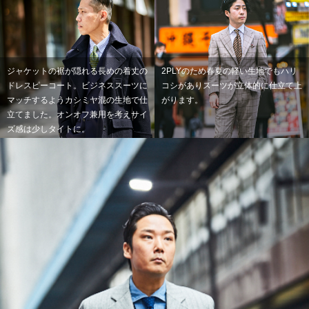
ジャケットの裾が隠れる長めの着丈の
2PLYのため春夏の軽い生地でもハリ
ドレスピーコート。ビジネススーツに
コシがありスーツが立体的に仕立て上
マッチするようカシミヤ混の生地で仕
がります。
立てました。オンオフ兼用を考えサイ
ズ感は少しタイトに。