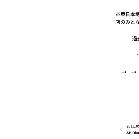
※東日本
店のみと
過
→ → 
2011.0