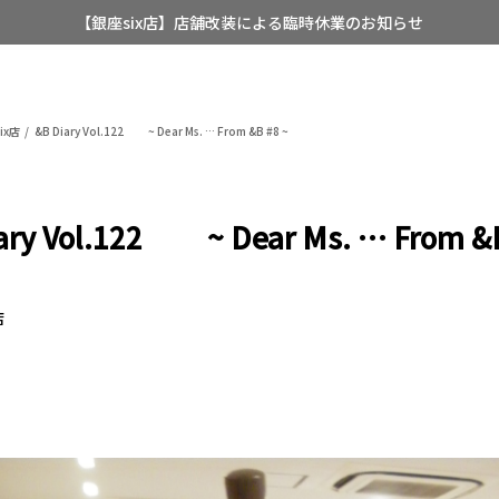
【店舗限定】レディースオーダースーツ
8/12~8/16 夏季休業のお知らせ
ix店
&B Diary Vol.122 ~ Dear Ms. … From &B #8 ~
ary Vol.122 ~ Dear Ms. … From &B
店