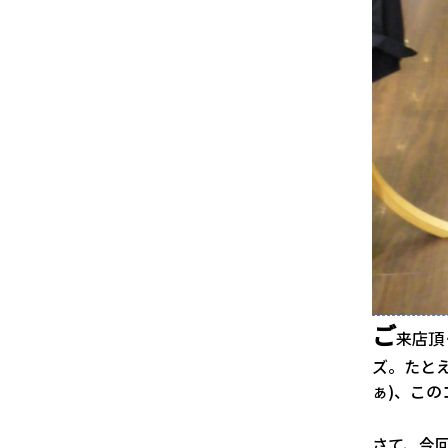
ご
来店頂
ズ。たとえ
ぁ)、この
さて、今