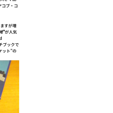
ヤコブ・コ
りますが増
材”
が人気
d
ンチブックで
ケット”の