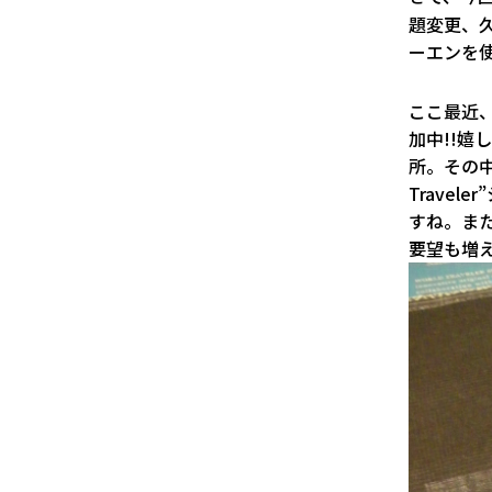
題変更、
ーエンを
ここ最近
加中!!嬉
所。その
Trave
すね。ま
要望も増