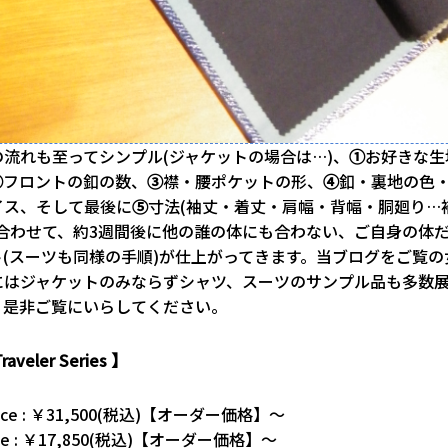
流れも至ってシンプル(ジャケットの場合は…)、
①
お好きな生
②
フロントの釦の数、
③
襟・腰ポケットの形、
④
釦・裏地の色
イス、そして最後に
⑤
寸法(袖丈・着丈・肩幅・背幅・胴廻り…
を合わせて、約3週間後に他の誰の体にも合わない、ご自身の体
ト(スーツも同様の手順)が仕上がってきます。当ブログをご覧の
にはジャケットのみならずシャツ、スーツのサンプル品も多数
、是非ご覧にいらしてください。
raveler Series 】
Price : ￥31,500(税込)【オーダー価格】～
rice : ￥17,850(税込)【オーダー価格】～