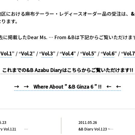
地区における麻布テーラー・レディースオーダー品の受注は、
&
なります。
去に掲載したDear Ms. … From &Bは下記からご覧いただけま
“
Vol.1
” / “
Vol.2
” / “
Vol.3
” / “
Vol.4
” / “
Vol.5
” / “
Vol.6
” / “
Vol.7
これまでの&B Azabu Diaryはこちらからご覧いただけます!
→ → Where About ” &B Ginza 6 ” !! ← ←
5.23
2011.05.26
&B Diary Vol.121 …
&B Diary Vol.123 ~…