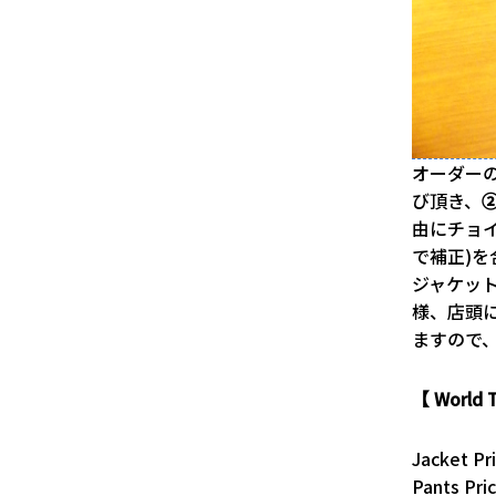
オーダーの
び頂き、
由にチョ
で補正)
ジャケッ
様、店頭
ますので
【 World T
Jacket 
Pants P