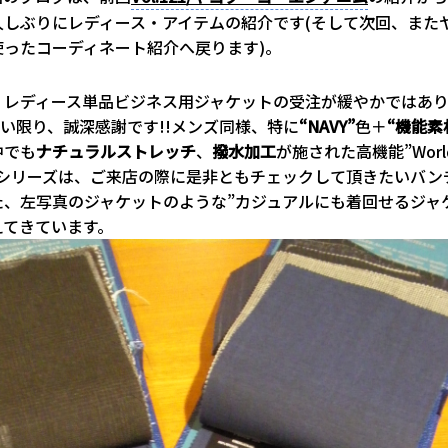
久しぶりにレディース・アイテムの紹介です(そして次回、また
使ったコーディネート紹介へ戻ります)。
、レディース単品ビジネス用ジャケットの受注が緩やかではあ
しい限り、誠深感謝です!!メンズ同様、特に
“NAVY”
色＋
“機能素
中でも
ナチュラルストレッチ
、
撥水加工
が施された高機能”Worl
ler”シリーズは、ご来店の際に是非ともチェックして頂きたいバ
た、左写真のジャケットのような”カジュアルにも着回せるジャ
えてきています。