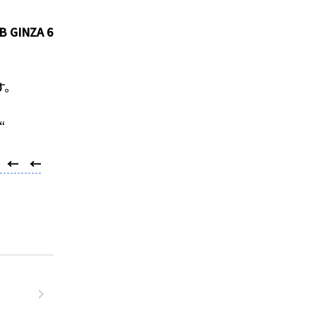
B GINZA 6
す。
“
! ← ←