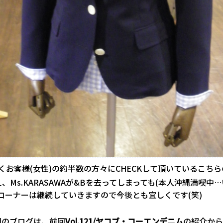
くお客様(女性)の約半数の方々にCHECKして頂いているこち
、Ms.KARASAWAが&Bを去ってしまっても(本人沖縄満喫中
コーナーは継続していきますので今後とも宜しくです(笑)
回のブログは、前回
Vol.121/ヤコブ・コーエンデニム
の紹介から