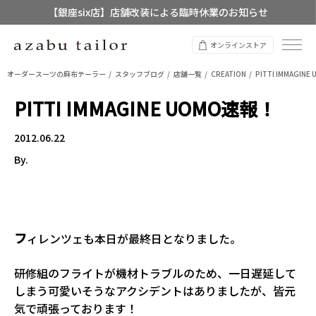
【銀座six店】店舗改装による臨時休業のお知らせ
【店舗限定】レディースオーダースーツ
オンラインストア
8/12~8/16 夏季休業のお知らせ
オーダースーツの麻布テーラー
スタッフブログ
店舗一覧
CREATION
PITTI IMMAGIN
PITTI IMMAGINE UOMO速報！
2012.06.22
By.
フ
ィレンツェも本日が最終日となりました。
研修組のフライトが機材トラブルのため、一日遅延して
しまう可愛いそうなアクシデントはありましたが、皆元
気で頑張っております！