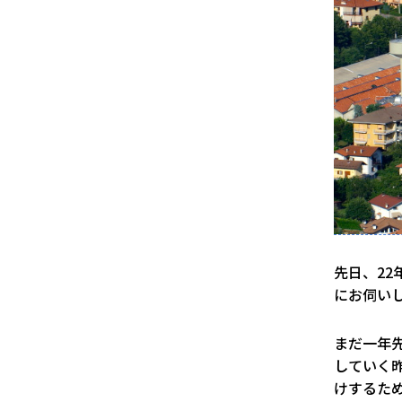
先日、22年
にお伺い
まだ一年
していく
けするた