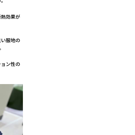
い。
断熱効果が
重い服地の
。
ション性の