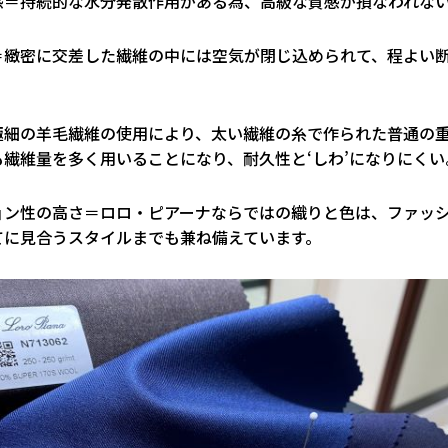
感＝持続的な水分発散作用がある為、高級な質感が損なわれな
＝緻密に交差した繊維の中には空気が閉じ込められて、程よい
。
極細の羊毛繊維の使用により、太い繊維の糸で作られた普通の
も繊維量を多く用いることになり、耐久性と‘しわ’になりにくい
ョン性の高さ＝ロロ・ピアーナならではの織りと色は、ファッ
てに見合うスタイルまでも兼ね備えています。