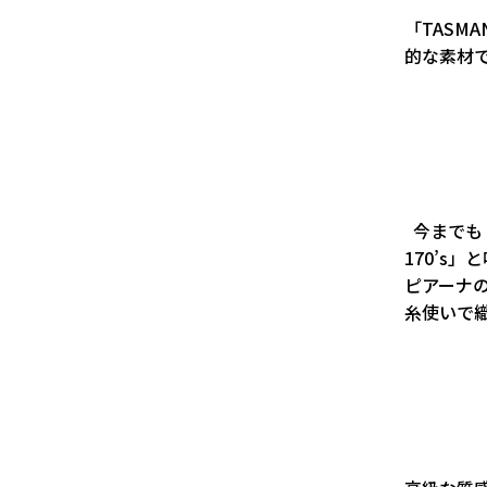
「TASM
的な素材
今までも「
170’s
ピアーナ
糸使いで織