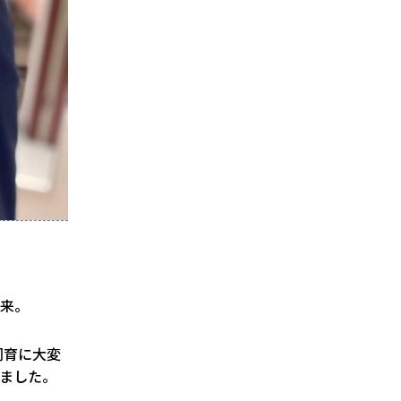
由来。
飼育に大変
びました。