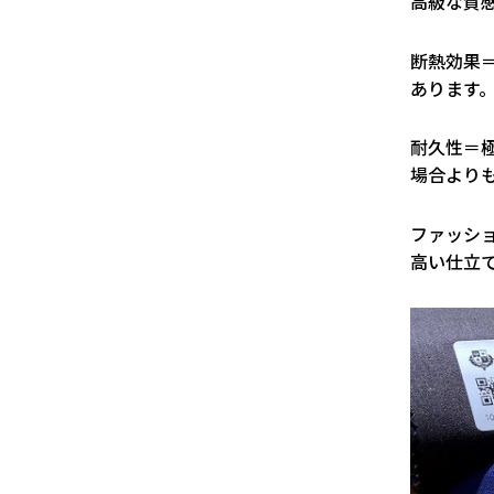
高級な質
断熱効果
あります
耐久性＝
場合より
ファッシ
高い仕立