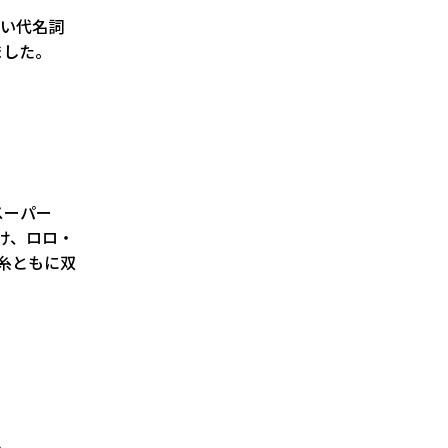
ない代名詞
ました。
スーパー
付け、ロロ・
糸ともに双