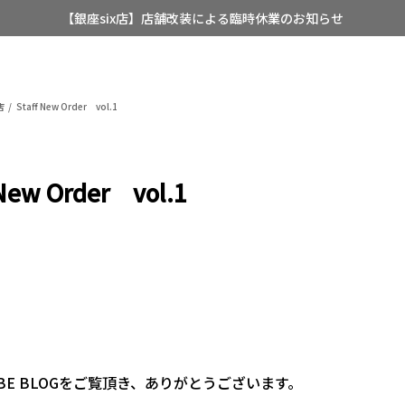
【銀座six店】店舗改装による臨時休業のお知らせ
【店舗限定】レディースオーダースーツ
8/12~8/16 夏季休業のお知らせ
店
Staff New Order vol.1
 New Order vol.1
BE BLOGをご覧頂き、ありがとうございます。