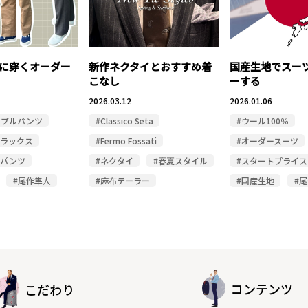
に穿くオーダー
新作ネクタイとおすすめ着
国産生地でスー
こなし
ーする
2026.03.12
2026.01.06
ャブルパンツ
#Classico Seta
#ウール100％
スラックス
#Fermo Fossati
#オーダースーツ
ルパンツ
#ネクタイ
#春夏スタイル
#スタートプライス
#尾作隼人
#麻布テーラー
#国産生地
#
コンテンツ
こだわり