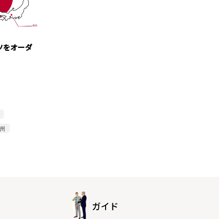
ツをオーダ
尾州
ガイド