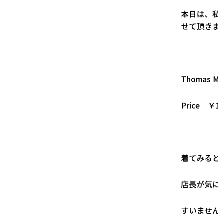
本日は、
せて頂き
Thomas Ma
Price ￥
着てみる
店長が気
すいませ