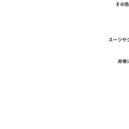
その
スーツや
非常