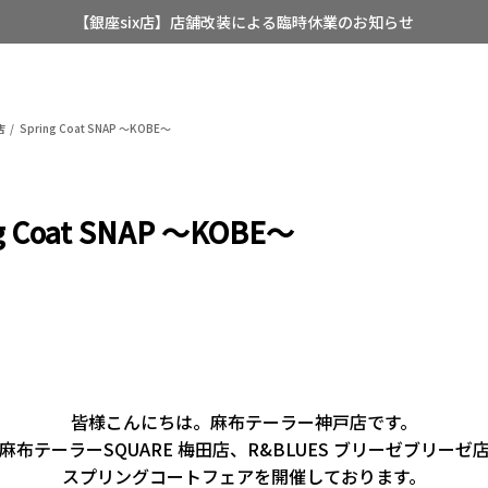
【銀座six店】店舗改装による臨時休業のお知らせ
【店舗限定】レディースオーダースーツ
8/12~8/16 夏季休業のお知らせ
店
Spring Coat SNAP ～KOBE～
g Coat SNAP ～KOBE～
皆様こんにちは。麻布テーラー神戸店です。
麻布テーラーSQUARE 梅田店、R&BLUES ブリーゼブリーゼ
スプリングコートフェアを開催しております。