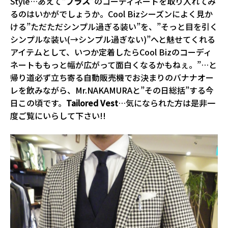
Style…あえて
“プラス”
のコーディネートを取り入れてみ
るのはいかがでしょうか。Cool Bizシーズンによく見か
ける”ただただシンプル過ぎる装い”を、”そっと目を引く
シンプルな装い(→シンプル過ぎない)”へと魅せてくれる
アイテムとして、いつか定着したらCool Bizのコーディ
ネートももっと幅が広がって面白くなるかもねぇ。”…と
帰り道必ず立ち寄る自動販売機でお決まりのバナナオー
レを飲みながら、Mr.NAKAMURAと”その日総括”する今
日この頃です。
Tailored Vest
…気になられた方は是非一
度ご覧にいらして下さい!!