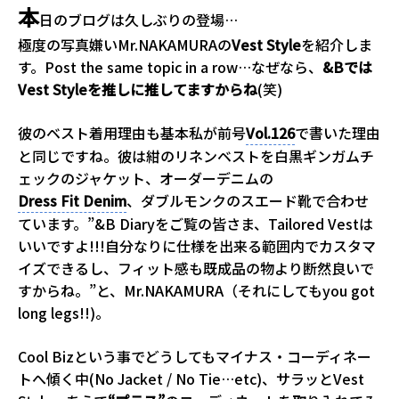
本
日のブログは久しぶりの登場…
極度の写真嫌いMr.NAKAMURAの
Vest Style
を紹介しま
す。Post the same topic in a row…なぜなら、
&Bでは
Vest Styleを推しに推してますからね
(笑)
彼のベスト着用理由も基本私が前号
Vol.126
で書いた理由
と同じですね。彼は紺のリネンベストを白黒ギンガムチ
ェックのジャケット、オーダーデニムの
Dress Fit Denim
、ダブルモンクのスエード靴で合わせ
ています。”&B Diaryをご覧の皆さま、Tailored Vestは
いいですよ!!!自分なりに仕様を出来る範囲内でカスタマ
イズできるし、フィット感も既成品の物より断然良いで
すからね。”と、Mr.NAKAMURA（それにしてもyou got
long legs!!)。
Cool Bizという事でどうしてもマイナス・コーディネー
トへ傾く中(No Jacket / No Tie…etc)、サラッとVest