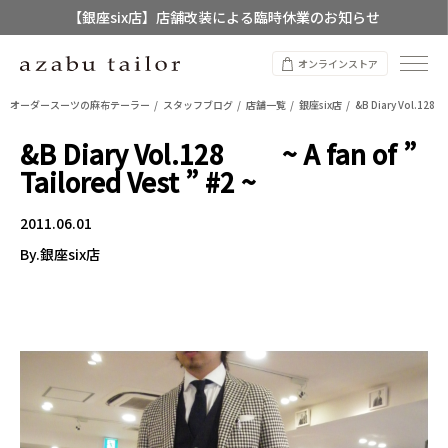
【店舗限定】レディースオーダースーツ
8/12~8/16 夏季休業のお知らせ
オンラインストア
オーダースーツの麻布テーラー
スタッフブログ
店舗一覧
銀座six店
&B Diary Vol.128 ~
&B Diary Vol.128 ~ A fan of ”
Tailored Vest ” #2 ~
2011.06.01
By.銀座six店