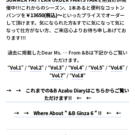
催中!!!これからのシーズン、1本あると便利なコットン
パンツを
￥13650(税込)～
といったプライスでオーダー
して頂けます。気になられた方&すでに気になって気に
なって仕方がない方、ご来店心よりお待ち申しあげてお
ります!!!
過去に掲載したDear Ms. … From &Bは下記からご覧い
ただけます。
“
Vol.1
” / “
Vol.2
” / “
Vol.3
” / “
Vol.4
” / “
Vol.5
” / “
Vol.6
” /
“
Vol.7
” / “
Vol.8
“
→ → これまでの&B Azabu Diaryはこちらからご覧い
ただけます!! ← ←
→ → Where About ” &B Ginza 6 ” !! ← ←