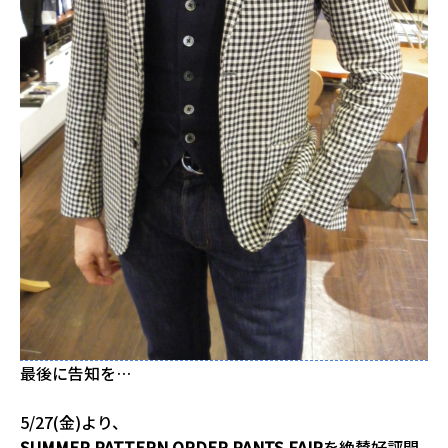
最後に告知を…
5/27(金)より、
SUMMER PATTERN ORDER PANTS FAIR
を絶賛好評開