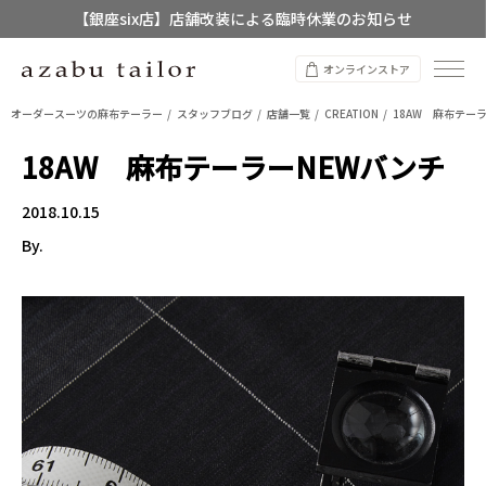
【銀座six店】店舗改装による臨時休業のお知らせ
【店舗限定】レディースオーダースーツ
オンラインストア
8/12~8/16 夏季休業のお知らせ
オーダースーツの麻布テーラー
スタッフブログ
店舗一覧
CREATION
18AW 麻布テー
18AW 麻布テーラーNEWバンチ
2018.10.15
By.