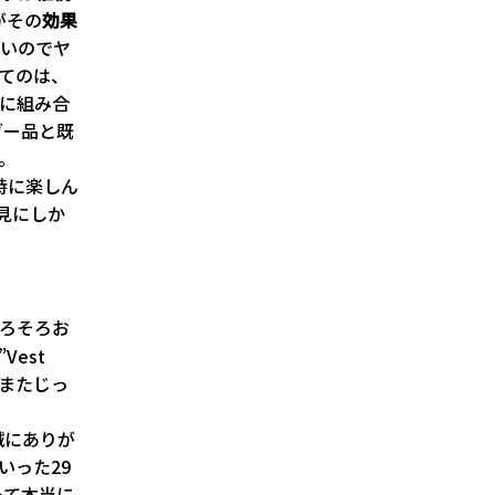
がその
効果
ないのでヤ
んてのは、
自由に組み合
ダー品と既
。
eを同時に楽しん
見にしか
そろそろお
est
でまたじっ
誠にありが
いった29
って本当に