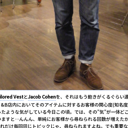
ilored Vest
と
Jacob Cohen
を、それはもう飽きがくるぐらい
、&B店内においてそのアイテムに対するお客様の関心度(知名度
ったような気がしている今日この頃。では、その”気”が一体ど
いますと…んんん、単純にお客様から尋ねられる回数が増えたか
。これだけ毎回同じトピックじゃ、尋ねられますよね。でも重要