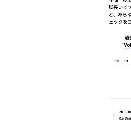
脚長いで
ど、あらゆ
ェックを宜
過
“
Vol
→ → 
2011.0