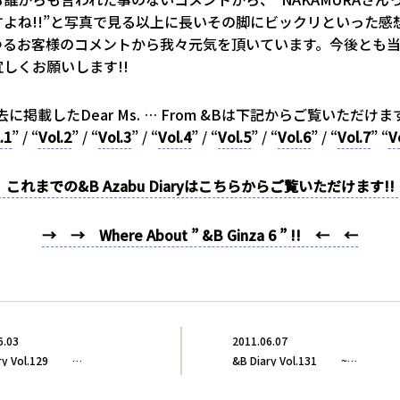
すよね!!”と写真で見る以上に長いその脚にビックリといった感
るお客様のコメントから我々元気を頂いています。今後とも当Di
しくお願いします!!
去に掲載したDear Ms. … From &Bは下記からご覧いただけま
.1
” / “
Vol.2
” / “
Vol.3
” / “
Vol.4
” / “
Vol.5
” / “
Vol.6
” / “
Vol.7
” “
V
これまでの&B Azabu Diaryはこちらからご覧いただけます!
→ → Where About ” &B Ginza 6 ” !! ← ←
6.03
2011.06.07
&B Diary Vol.129 …
&B Diary Vol.131 ~…