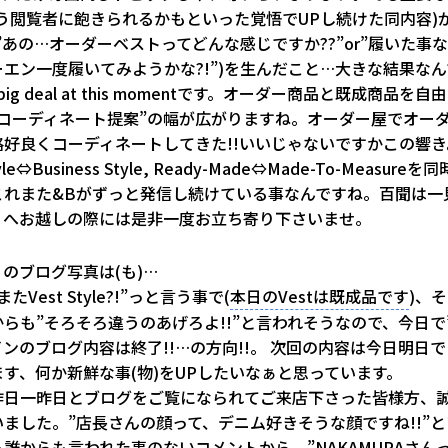
う閲覧者に飽きられるかもといった覚悟でUPし続けた同内容)
”あの…オーダーベストってどんな感じですか??”or”履いた事
エン一度履いてみようかな?!”)を生んだこと…大きな結果な
t a big deal at this momentです。オーダー商品と既成商品を
”コーディネート提案”の幅が広がりますね。オーダー屋でオー
格好良くコーディネートしてきた!!いいじゃないですかこの響き
Style⇔Business Style, Ready-Made⇔Made-To-Measur
これまた&Bがずっと発信し続けている事なんですね。百聞は一
くへお越しの際には是非一度お立ち寄り下さいませ。
のブログ写真は(も)…
たVest Style?!”っと言う事で(
本日のVestは既成品です
)、
らも”そろそろ違うのあげろよ!!”と言われそうなので、今日で”V
”メインのブログ内容は終了!!…の方向!!。 次回の内容は今日明日
す、何か新鮮な事(物)をUPしたいなぁと思っています。
昨日一昨日とブログをご覧になられてご来店下さった皆様方、
ました。”店長さんの顔って、デニム好きそうな顔ですね!!”と
誰からも言われた事のないコメントから、”NAKAMURAさん