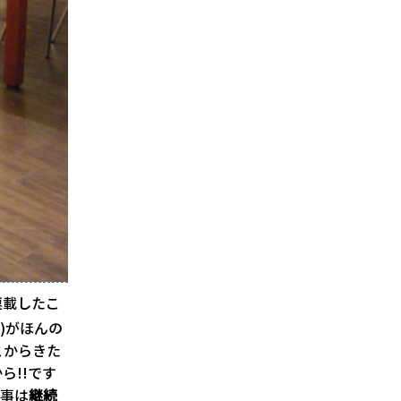
連載したこ
)がほんの
こからきた
ら!!です
な事は
継続