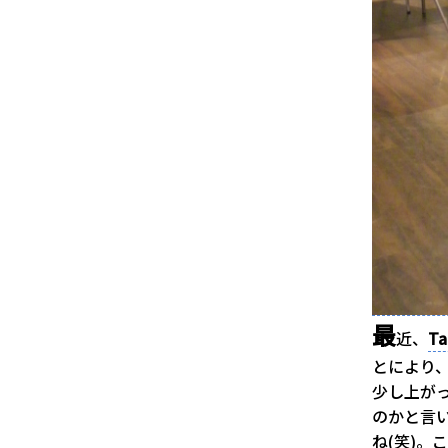
最
近、
Ta
とにより
少し上が
のかと言
ね(笑)