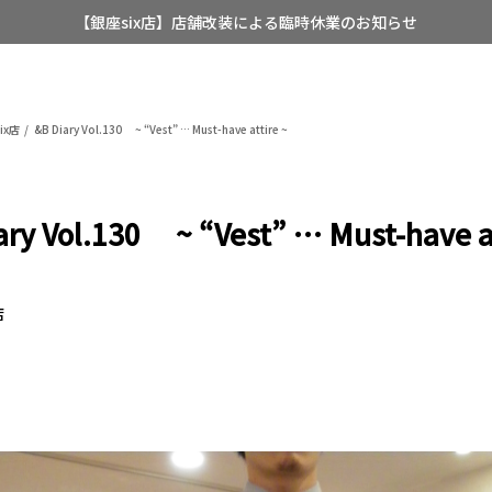
【銀座six店】店舗改装による臨時休業のお知らせ
【店舗限定】レディースオーダースーツ
8/12~8/16 夏季休業のお知らせ
ix店
&B Diary Vol.130 ~ “Vest” … Must-have attire ~
ary Vol.130 ~ “Vest” … Must-have at
店