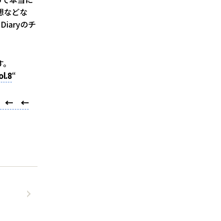
想などな
aryのチ
す。
ol.8
“
! ← ←