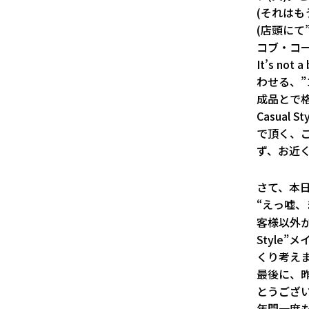
(それはも
(店頭にて
コブ・コー
It’s no
わせる、
成品とで
Casual 
で頂く、
ず、お近
さて、本日
“えっ嘘、ま
客様以外か
Style
くり考えま
最後に、
とうござい
年間一度も